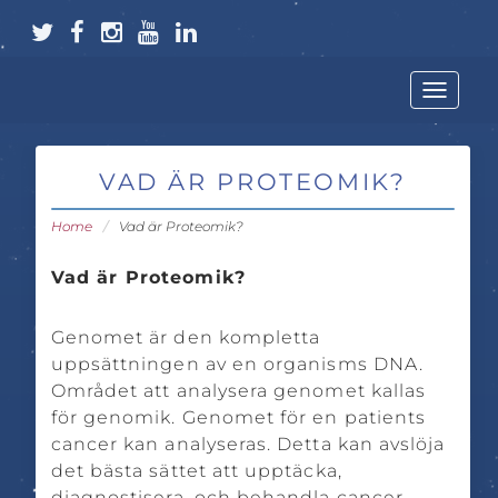
T
F
I
Y
L
W
A
N
O
i
Toggle
navigat
I
C
S
U
n
T
E
T
T
k
VAD ÄR PROTEOMIK?
T
B
A
U
e
Home
/
Vad är Proteomik?
E
O
G
B
d
Vad är Proteomik?
R
O
R
E
I
Genomet är den kompletta
K
A
n
uppsättningen av en organisms DNA.
Området att analysera genomet kallas
M
för genomik. Genomet för en patients
cancer kan analyseras. Detta kan avslöja
det bästa sättet att upptäcka,
diagnostisera, och behandla cancer.